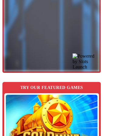
TRY OUR FEATURED GAMES