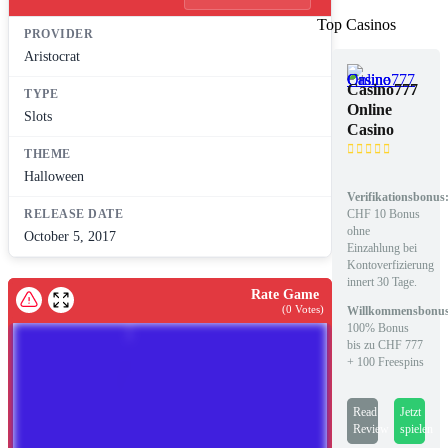
Top Casinos
PROVIDER
Aristocrat
Casino777
TYPE
Online
Slots
Casino
THEME
Halloween
Verifikationsbonus
RELEASE DATE
CHF 10 Bonus
ohne
October 5, 2017
Einzahlung bei
Kontoverfizierung
innert 30 Tage.
Rate Game
(
0
Votes)
Willkommensbonu
100% Bonus
bis zu CHF 777
+ 100 Freespins
Read
Jetzt
Review
spielen