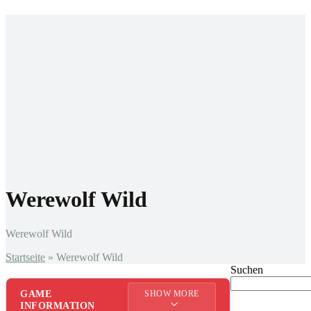
Home
Spielautomaten
Alle Spielautomaten
Book of Ra Deluxe
Lucky Lady’s Charm Deluxe
Online Casinos
Alle Online Casinos
7 Melons
Casino777
GAMRFIRST
Jackpots
Swiss4Win
Werewolf Wild
Werewolf Wild
Startseite
»
Werewolf Wild
Suchen
GAME
SHOW MORE
INFORMATION