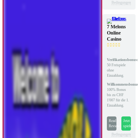
Bedingungen
7 Melons
Online
Casino
Verifikationsbonus
50 Freispiele
ohne
Einzahlung.
Willkommensbonus
100% Bonus
bis zu CHF
1'007 für die 1.
Einzahlung.
Read
Jetzt
Review
spielen
Bedingungen