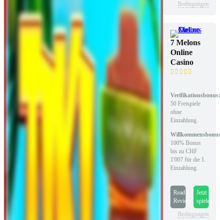
Bedingungen
7 Melons
Online
Casino
Verifikationsbonus
50 Freispiele
ohne
Einzahlung.
Willkommensbonus
100% Bonus
bis zu CHF
1'007 für die 1.
Einzahlung.
Read
Jetzt
Review
spielen
Bedingungen