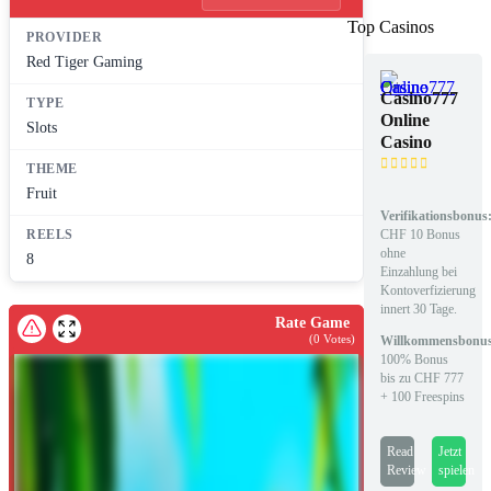
Top Casinos
PROVIDER
Red Tiger Gaming
Casino777
TYPE
Online
Slots
Casino
THEME
Fruit
Verifikationsbonus
REELS
CHF 10 Bonus
ohne
8
Einzahlung bei
Kontoverfizierung
innert 30 Tage.
Rate Game
(
0
Votes)
Willkommensbonu
100% Bonus
bis zu CHF 777
+ 100 Freespins
Read
Jetzt
Review
spielen