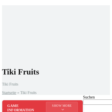
Home
Spielautomaten
Alle Spielautomaten
Book of Ra Deluxe
Lucky Lady’s Charm Deluxe
Online Casinos
Alle Online Casinos
7 Melons
Casino777
GAMRFIRST
Jackpots
Swiss4Win
Tiki Fruits
Tiki Fruits
Startseite
»
Tiki Fruits
Suchen
GAME
SHOW MORE
INFORMATION