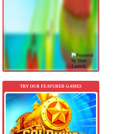
TRY OUR FEATURED GAMES