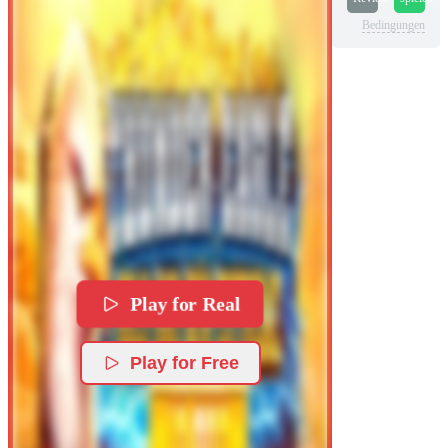
Bedingungen
Play for Real
Play for Free