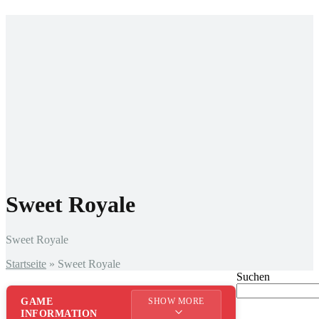
Home
Spielautomaten
Alle Spielautomaten
Book of Ra Deluxe
Lucky Lady’s Charm Deluxe
Online Casinos
Alle Online Casinos
7 Melons
Casino777
GAMRFIRST
Jackpots
Swiss4Win
Sweet Royale
Sweet Royale
Startseite
»
Sweet Royale
Suchen
GAME
SHOW MORE
INFORMATION