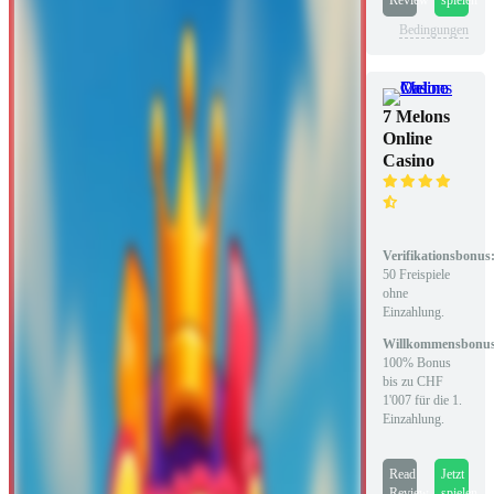
Bedingungen
7 Melons
Online
Casino
Verifikationsbonus
50 Freispiele
ohne
Einzahlung.
Willkommensbonus
100% Bonus
bis zu CHF
1'007 für die 1.
Einzahlung.
Read
Jetzt
Review
spielen