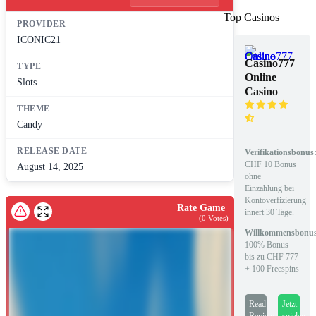
Top Casinos
PROVIDER
ICONIC21
Casino777
TYPE
Online
Slots
Casino
THEME
Candy
RELEASE DATE
Verifikationsbonus
CHF 10 Bonus
August 14, 2025
ohne
Einzahlung bei
Kontoverfizierung
Rate Game
innert 30 Tage.
(
0
Votes)
Willkommensbonu
100% Bonus
bis zu CHF 777
+ 100 Freespins
Read
Jetzt
Review
spielen