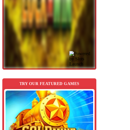
TRY OUR FEATURED GAMES