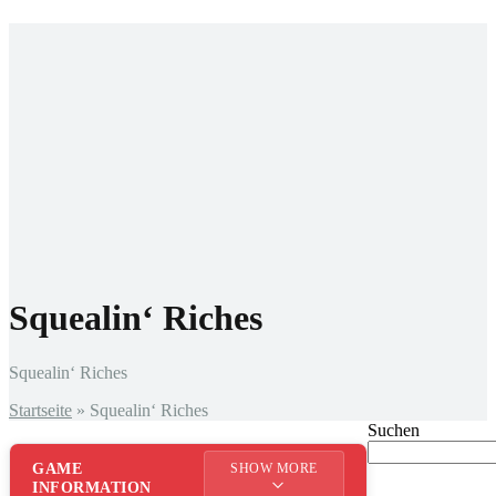
Home
Spielautomaten
Alle Spielautomaten
Book of Ra Deluxe
Lucky Lady’s Charm Deluxe
Online Casinos
Alle Online Casinos
7 Melons
Casino777
GAMRFIRST
Jackpots
Swiss4Win
Squealin‘ Riches
Squealin‘ Riches
Startseite
»
Squealin‘ Riches
Suchen
GAME
SHOW MORE
INFORMATION