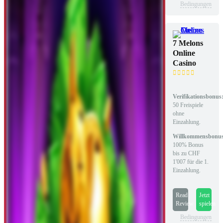
Bedingungen
7 Melons
Online
Casino
Verifikationsbonus
50 Freispiele
ohne
Einzahlung.
Willkommensbonus
100% Bonus
bis zu CHF
1'007 für die 1.
Einzahlung.
Read
Jetzt
Review
spielen
Bedingungen