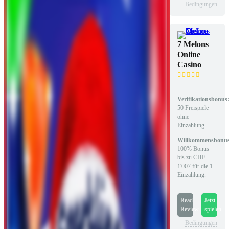
Bedingungen
7 Melons
Online
Casino
Verifikationsbonus
50 Freispiele
ohne
Einzahlung.
Willkommensbonus
100% Bonus
bis zu CHF
1'007 für die 1.
Einzahlung.
Read
Jetzt
Review
spielen
Bedingungen