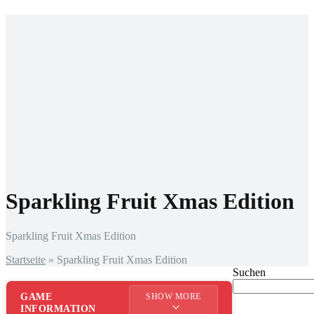
Home
Spielautomaten
Alle Spielautomaten
Book of Ra Deluxe
Lucky Lady’s Charm Deluxe
Online Casinos
Alle Online Casinos
7 Melons
Casino777
GAMRFIRST
Jackpots
Swiss4Win
Sparkling Fruit Xmas Edition
Sparkling Fruit Xmas Edition
Startseite
»
Sparkling Fruit Xmas Edition
Suchen
GAME
SHOW MORE
INFORMATION