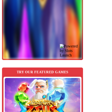
TRY OUR FEATURED GAMES