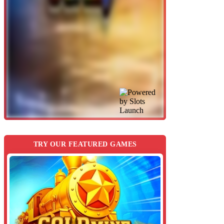
TRY OUR FEATURED GAMES