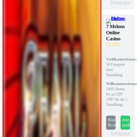
Bedingungen
7 Melons
Online
Casino
Verifikationsbonus
50 Freispiele
ohne
Einzahlung.
Willkommensbonus
100% Bonus
bis zu CHF
1'007 für die 1.
Einzahlung.
Read
Jetzt
Review
spielen
Bedingungen