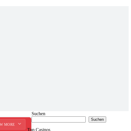
Suchen
Suchen
W MORE
Top Casinos