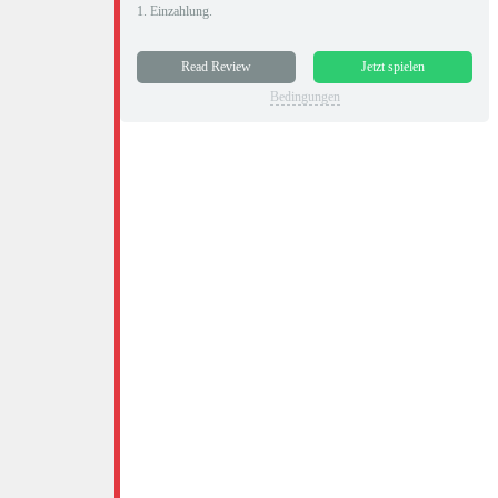
1. Einzahlung.
Read Review
Jetzt spielen
Bedingungen