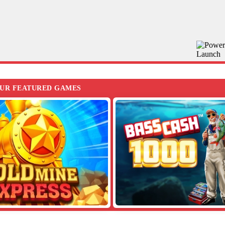
OUR FEATURED GAMES