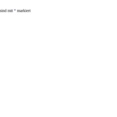
 sind mit
*
markiert
time I comment.