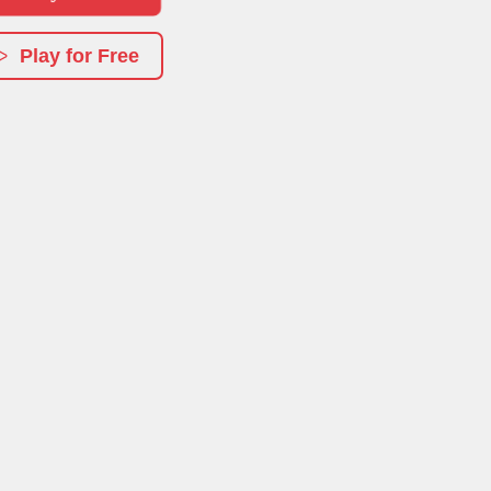
Play for Free