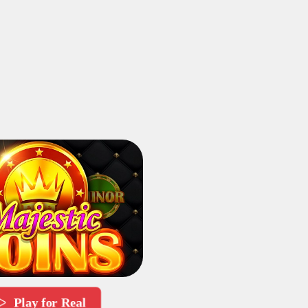
Play for Real