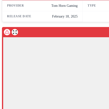
PROVIDER
Tom Horn Gaming
TYPE
RELEASE DATE
February 18, 2025