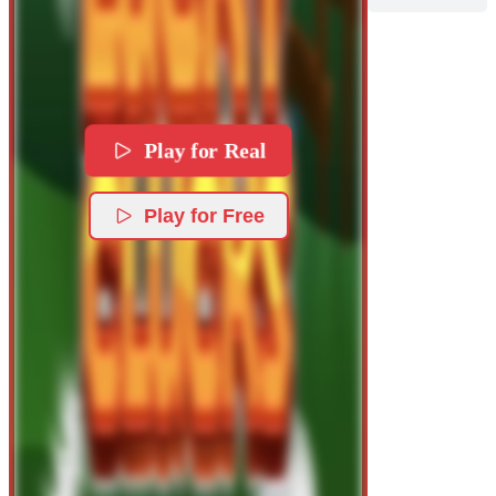
Play for Real
Play for Free