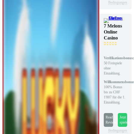
Bedingungen
7 Melons
Online
Casino
Verifikationsbonus
50 Freispiele
ohne
Einzahlung.
Willkommensbonus
100% Bonus
bis zu CHF
1'007 für die 1.
Einzahlung.
Read
Jetzt
Review
spielen
Bedingungen