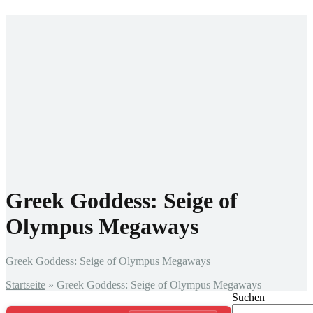
Home
Spielautomaten
Alle Spielautomaten
Book of Ra Deluxe
Lucky Lady’s Charm Deluxe
Online Casinos
Alle Online Casinos
7 Melons
Casino777
GAMRFIRST
Jackpots
Swiss4Win
Greek Goddess: Seige of
Olympus Megaways
Greek Goddess: Seige of Olympus Megaways
Startseite
»
Greek Goddess: Seige of Olympus Megaways
Suchen