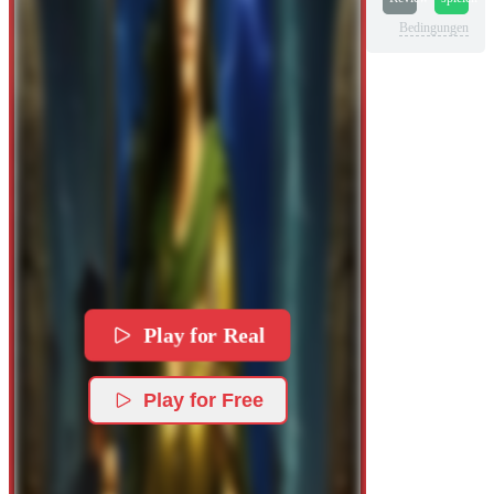
Bedingungen
Play for Real
Play for Free