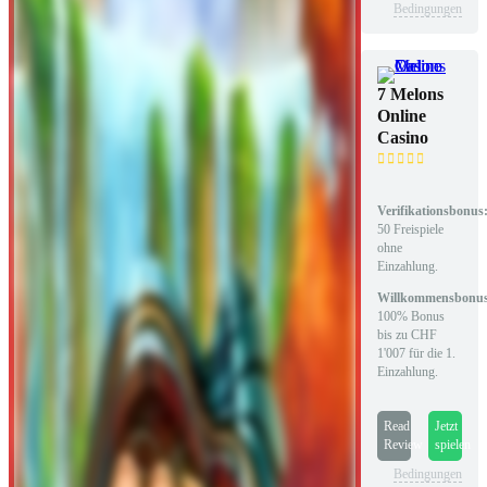
Bedingungen
7 Melons
Online
Casino
Verifikationsbonus
50 Freispiele
ohne
Einzahlung.
Willkommensbonus
100% Bonus
bis zu CHF
1'007 für die 1.
Einzahlung.
Read
Jetzt
Review
spielen
Bedingungen