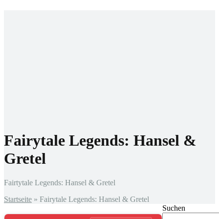
Home
Spielautomaten
Alle Spielautomaten
Book of Ra Deluxe
Lucky Lady’s Charm Deluxe
Online Casinos
Alle Online Casinos
7 Melons
Casino777
GAMRFIRST
Jackpots
Swiss4Win
Fairytale Legends: Hansel &
Gretel
Fairtytale Legends: Hansel & Gretel
Startseite
»
Fairytale Legends: Hansel & Gretel
Suchen