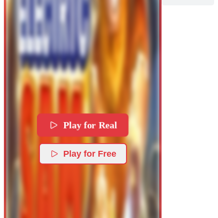
Play for Real
Play for Free