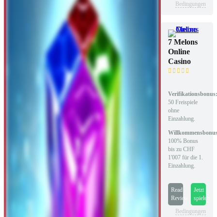
Bedingungen
7 Melons
Online
Casino
Verifikationsbonus
50 Freispiele
ohne
Einzahlung.
Willkommensbonus
100% Bonus
bis zu CHF
1'007 für die 1.
Einzahlung.
Read
Jetzt
Review
spielen
Bedingungen