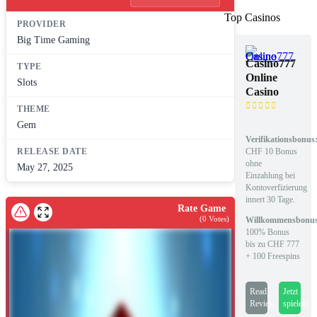
Top Casinos
PROVIDER
Big Time Gaming
Casino777
TYPE
Online
Slots
Casino
THEME
Gem
Verifikationsbonus
RELEASE DATE
CHF 10 Bonus
ohne
May 27, 2025
Einzahlung bei
Kontoverfizierung
innert 30 Tage.
Rate Game
(
0
Votes)
Willkommensbonu
100% Bonus
bis zu CHF 777
+ 100 Freespins
Read
Jetzt
Review
spielen