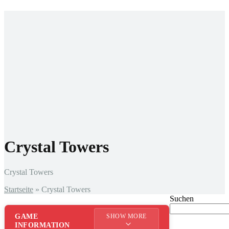
Home
Spielautomaten
Alle Spielautomaten
Book of Ra Deluxe
Lucky Lady’s Charm Deluxe
Online Casinos
Alle Online Casinos
7 Melons
Casino777
GAMRFIRST
Jackpots
Swiss4Win
Crystal Towers
Crystal Towers
Startseite
»
Crystal Towers
Suchen
GAME
SHOW MORE
INFORMATION