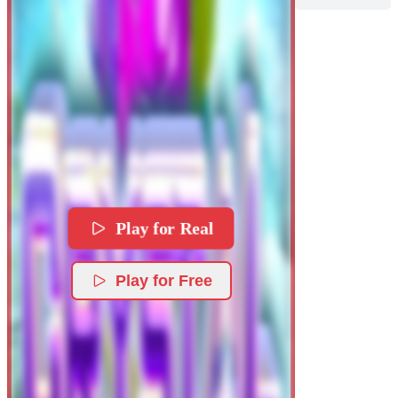
Play for Real
Play for Free