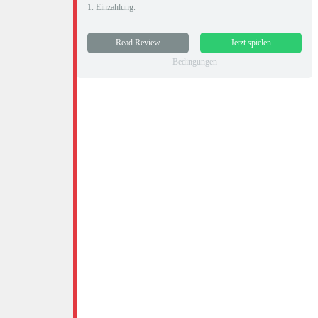
1. Einzahlung.
Read Review
Jetzt spielen
Bedingungen