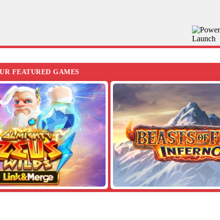
OUR FEATURED GAMES