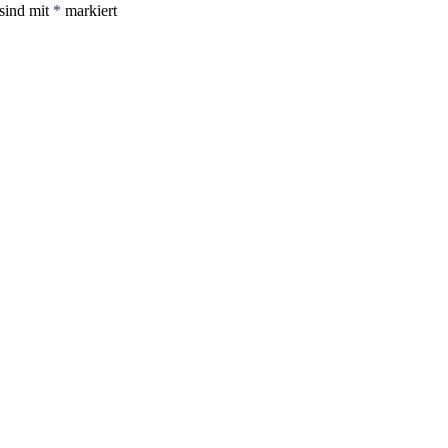
 sind mit
*
markiert
time I comment.