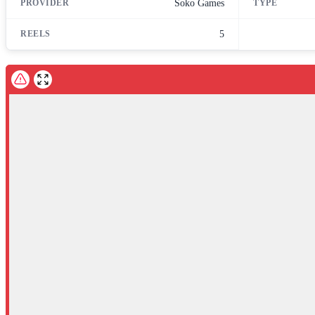
PROVIDER
Soko Games
TYPE
REELS
5