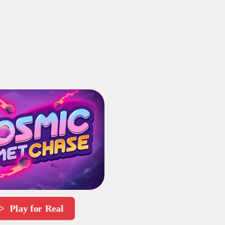
Play for Real