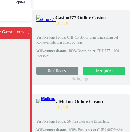
Space
Casino777 Online Casino
e Game
(
0
Votes)
Verifikationsbonus:
CHF 10 Bonus ohne Einzahlung bei
Kontoverfizierung innert 30 Tage.
Willkommensbonus
: 100% Bonus bis zu CHF 777 + 100
Freespins
Read Review
Jetzt spielen
Bedingungen
7 Melons Online Casino
Verifikationsbonus:
50 Freispiele ohne Einzahlung.
Willkommensbonus:
100% Bonus bis zu CHF 1'007 für die