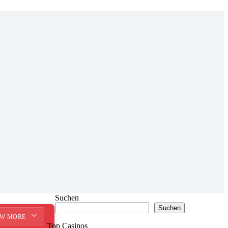
Suchen
Suchen
W MORE
Top Casinos