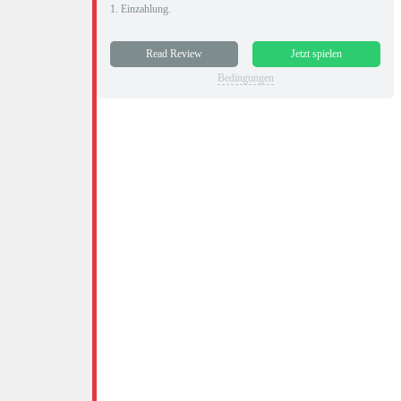
1. Einzahlung.
Read Review
Jetzt spielen
Bedingungen