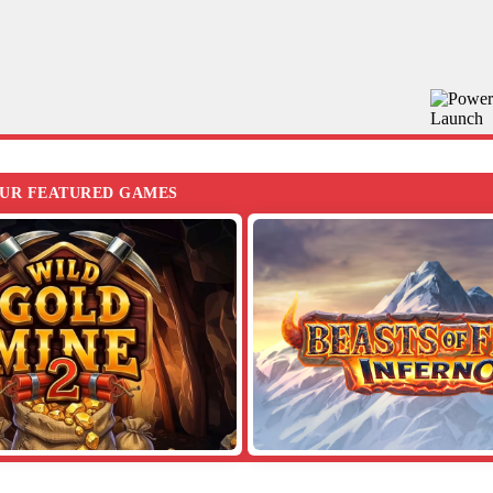
OUR FEATURED GAMES