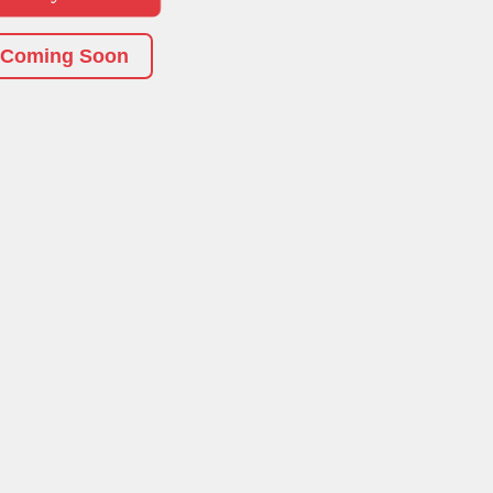
Coming Soon