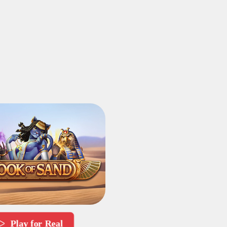
Play for Real