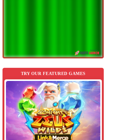
TRY OUR FEATURED GAMES