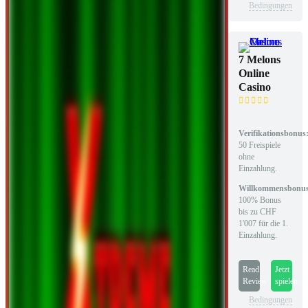
Bedingungen
7 Melons
Online
Casino
Verifikationsbonus
50 Freispiele
ohne
Einzahlung.
Willkommensbonus
100% Bonus
bis zu CHF
1'007 für die 1.
Einzahlung.
Read
Jetzt
Review
spielen
Bedingungen