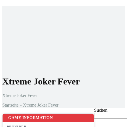
Home
Spielautomaten
Alle Spielautomaten
Book of Ra Deluxe
Lucky Lady’s Charm Deluxe
Online Casinos
Alle Online Casinos
7 Melons
Casino777
GAMRFIRST
Jackpots
Swiss4Win
Xtreme Joker Fever
Xtreme Joker Fever
Startseite
»
Xtreme Joker Fever
Suchen
GAME INFORMATION
PROVIDER