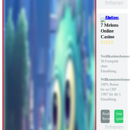
Bedingungen
7 Melons
Online
Casino
Verifikationsbonus
50 Freispiele
ohne
Einzahlung.
Willkommensbonus
100% Bonus
bis zu CHF
1'007 für die 1.
Einzahlung.
Read
Jetzt
Review
spielen
Bedingungen