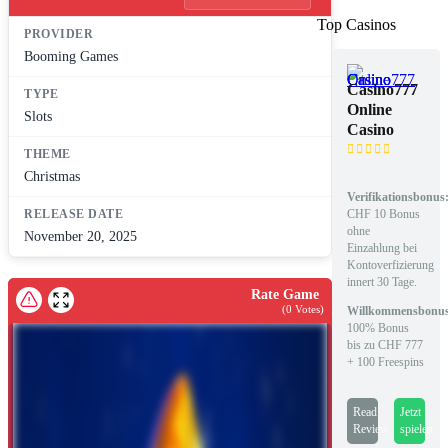
Top Casinos
PROVIDER
Booming Games
Casino777
TYPE
Online
Slots
Casino
THEME
Christmas
Verifikationsbonus
RELEASE DATE
CHF 10 Bonus
ohne
November 20, 2025
Einzahlung bei
Kontoverfizierung
innert 30 Tage.
Rate Game
(
0
Votes)
Willkommensbonu
100% Bonus
bis zu CHF 777
+ 100 Freespins
Read
Jetzt
Review
spielen