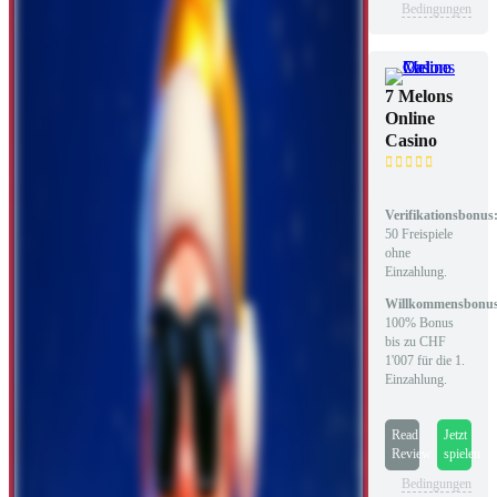
Bedingungen
7 Melons
Online
Casino
Verifikationsbonus
50 Freispiele
ohne
Einzahlung.
Willkommensbonus
100% Bonus
bis zu CHF
1'007 für die 1.
Einzahlung.
Read
Jetzt
Review
spielen
Bedingungen