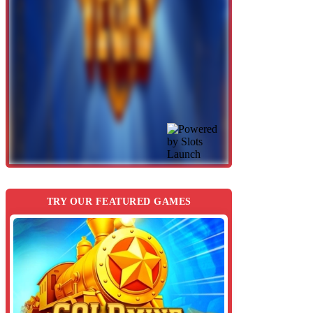
TRY OUR FEATURED GAMES