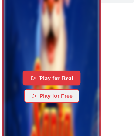
Play for Real
Play for Free