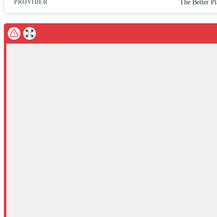
PROVIDER
The Better P