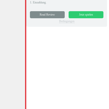
1. Einzahlung.
Read Review
Jetzt spielen
Bedingungen