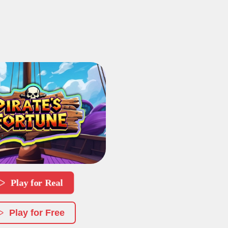
Play for Real
Play for Free