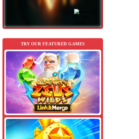
TRY OUR FEATURED GAMES