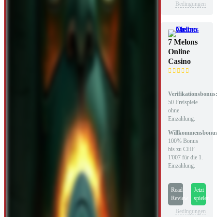
Bedingungen
7 Melons
Online
Casino
Verifikationsbonus
50 Freispiele
ohne
Einzahlung.
Willkommensbonus
100% Bonus
bis zu CHF
1'007 für die 1.
Einzahlung.
Read
Jetzt
Review
spielen
Bedingungen