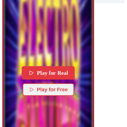
Play for Real
Play for Free