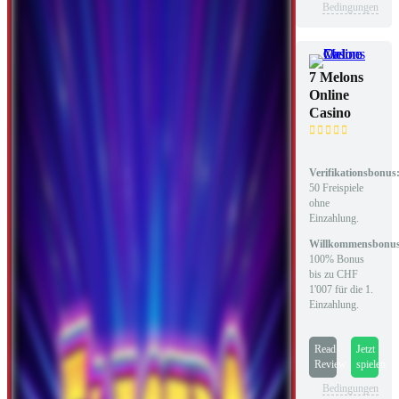
Bedingungen
7 Melons
Online
Casino
Verifikationsbonus
50 Freispiele
ohne
Einzahlung.
Willkommensbonus
100% Bonus
bis zu CHF
1'007 für die 1.
Einzahlung.
Read
Jetzt
Review
spielen
Bedingungen