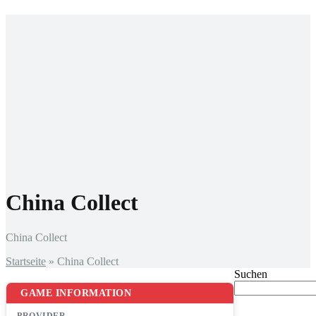
Home
Spielautomaten
Alle Spielautomaten
Book of Ra Deluxe
Lucky Lady’s Charm Deluxe
Online Casinos
Alle Online Casinos
7 Melons
Casino777
GAMRFIRST
Jackpots
Swiss4Win
China Collect
China Collect
Startseite
»
China Collect
Suchen
GAME INFORMATION
PROVIDER