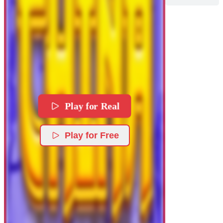
Play for Real
Play for Free