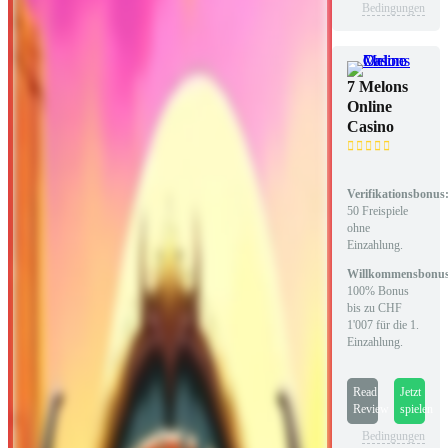
Bedingungen
7 Melons
Online
Casino
Verifikationsbonus
50 Freispiele
ohne
Einzahlung.
Willkommensbonus
100% Bonus
bis zu CHF
1'007 für die 1.
Einzahlung.
Read
Jetzt
Review
spielen
Bedingungen