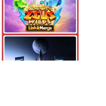
Schreiben Sie einen Kommentar
Ihre E-Mail-Adresse wird nicht veröffentlicht.