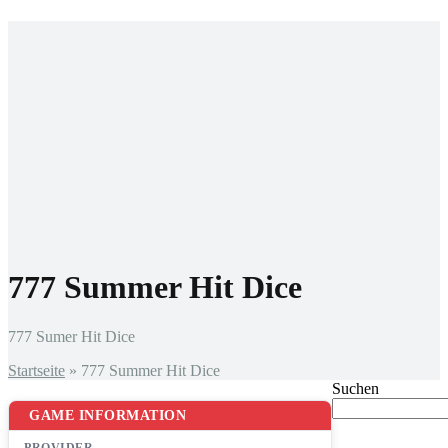
Home
Spielautomaten
Alle Spielautomaten
Book of Ra Deluxe
Lucky Lady’s Charm Deluxe
Online Casinos
Alle Online Casinos
7 Melons
Casino777
GAMRFIRST
Jackpots
Swiss4Win
777 Summer Hit Dice
777 Sumer Hit Dice
Startseite
»
777 Summer Hit Dice
Suchen
GAME INFORMATION
PROVIDER