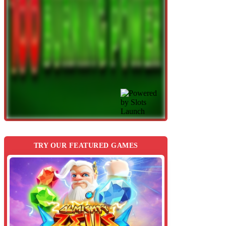
TRY OUR FEATURED GAMES